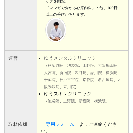
ックを開院。
『マンガで分かる心療内科』の他、100冊
以上の著作があります。
運営
ゆうメンタルクリニック
（
秋葉原院
、
池袋院
、
上野院
、
大阪梅田院
、
大宮院
、
新宿院
、
渋谷院
、
品川院
、
横浜院
、
千葉院
、
神戸三宮院
、
京都院
、
名古屋院
、
大
阪難波院
、
立川院
）
ゆうスキンクリニック
（
池袋院
、
上野院
、
新宿院
、
横浜院
）
取材依頼
「
専用フォーム
」よりご連絡くださ
い。