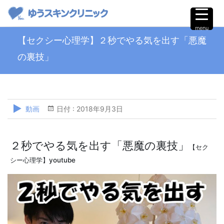
menu
【セクシー心理学】２秒でやる気を出す「悪魔
の裏技」
動画
日付 :
2018年9月3日
２秒でやる気を出す「悪魔の裏技」
【セク
シー心理学】youtube