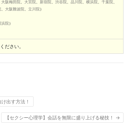
、
大阪梅田院
、
大宮院
、
新宿院
、
渋谷院
、
品川院
、
横浜院
、
千葉院
、
院
、
大阪難波院
、
立川院
）
横浜院
）
ください。
抜け出す方法！
【セクシー心理学】会話を無限に盛り上げる秘技！
→