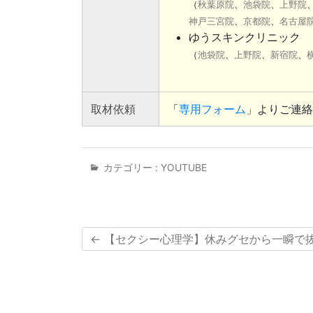
（
秋葉原院
、
池袋院
、
上野院
神戸三宮院
、
京都院
、
名古屋
ゆうスキンクリニック
（
池袋院
、
上野院
、
新宿院
、
取材依頼
「
専用フォーム
」よりご連絡
カテゴリー :
YOUTUBE
←
【セクシー心理学】休みグセから一瞬で