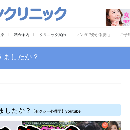
治療
料金案内
クリニック案内
マンガで分かる脱毛
ご予
きましたか？
ましたか？
【セクシー心理学】youtube