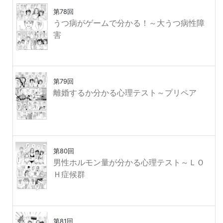
第78回
うつ病がゲームで分かる！～大うつ病性障
害
第79回
離婚するか分かる心理テスト～プリペア
第80回
男性ホルモン量が分かる心理テスト～ＬＯ
Ｈ症候群
第81回