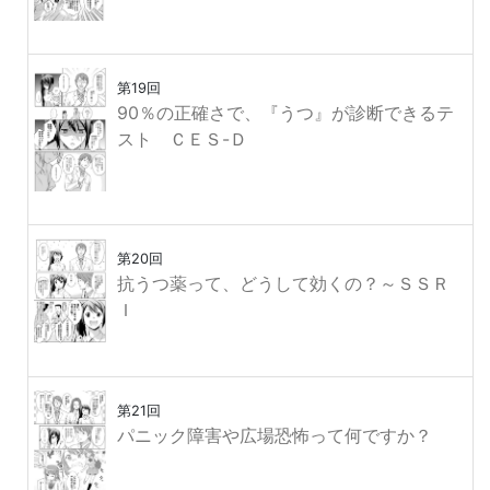
第19回
90％の正確さで、『うつ』が診断できるテ
スト ＣＥＳ-Ｄ
第20回
抗うつ薬って、どうして効くの？～ＳＳＲ
Ｉ
第21回
パニック障害や広場恐怖って何ですか？